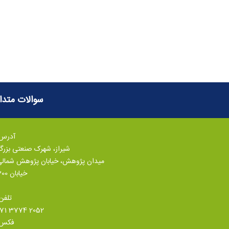
سوالات متدا
آدرس:
شیراز، شهرک صنعتی بزر
میدان پژوهش، خیابان پژوهش شمال
خیابان 300
تلفن
071 3774 2052
فکس: