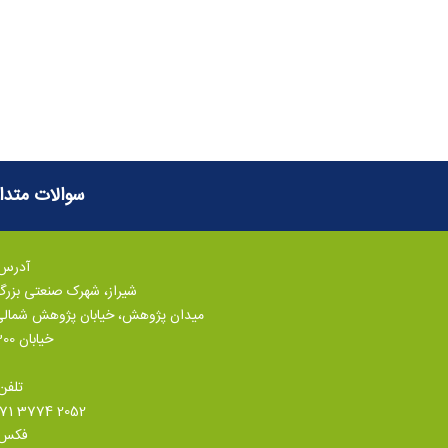
سوالات متدا
آدرس:
شیراز، شهرک صنعتی بزر
میدان پژوهش، خیابان پژوهش شمال
خیابان 300
تلفن
071 3774 2052
فکس: