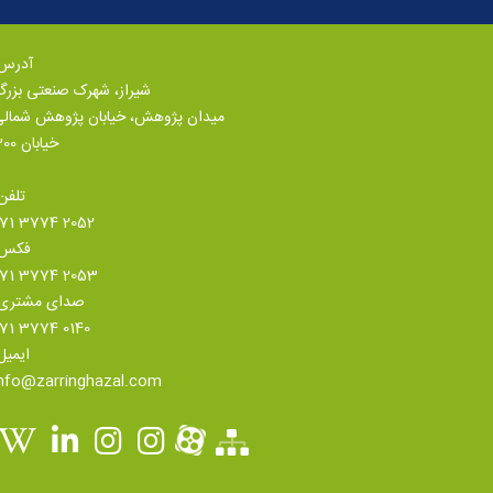
آدرس:
شیراز، شهرک صنعتی بزر
میدان پژوهش، خیابان پژوهش شمال
خیابان 300
تلفن
071 3774 2052
فکس:
071 3774 2053
صدای مشتری:
71 3774 0140
ایمیل
info@zarringhazal.com