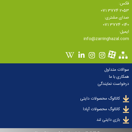
فکس:
071 3774 2053
صدای مشتری:
071 3774 0140
ایمیل:
info@zarringhazal.com
سوالات متداول
همکاری با ما
درخواست نمایندگی
کاتالوگ محصولات دایتی
کاتالوگ محصولات آپادا
بازی دایتی لند