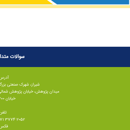
سوالات متدا
آدرس:
شیراز، شهرک صنعتی بزر
میدان پژوهش، خیابان پژوهش شمال
خیابان 300
تلفن
071 3774 2052
فکس: