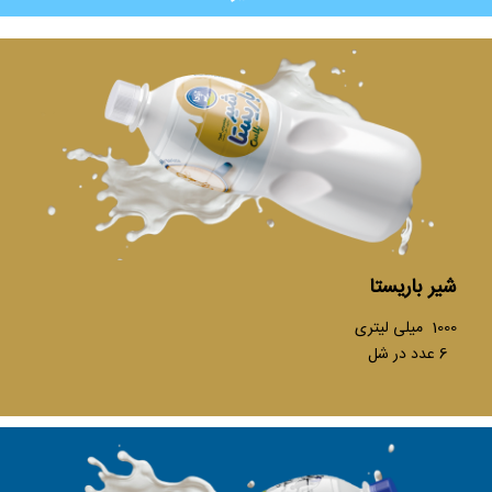
شیر باریستا
1000 میلی لیتری
6 عدد در شل