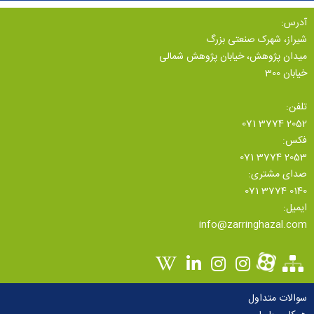
آدرس:
شیراز، شهرک صنعتی بزرگ
میدان پژوهش، خیابان پژوهش شمالی
خیابان 300
تلفن:
071 3774 2052
فکس:
071 3774 2053
صدای مشتری:
071 3774 0140
ایمیل:
info@zarringhazal.com
سوالات متداول