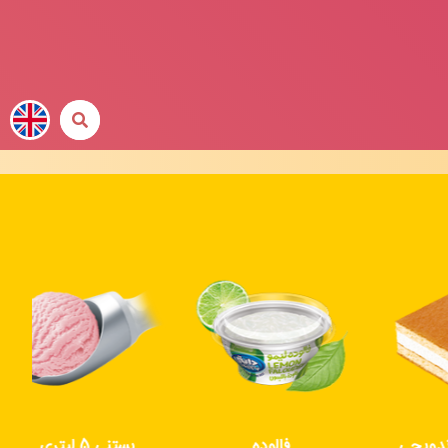
چی
فالوده
بستنی 5 لیتری